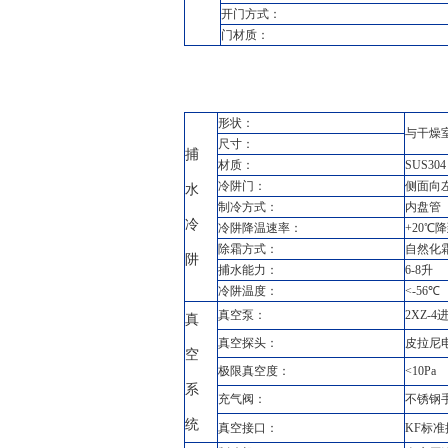
开门方式：
门材质：
形状：
与干燥
尺寸：
捕
材质：
SUS304
冷阱门：
侧面向左
水
制冷方式：
内盘管
冷
冷阱降温速率：
+20℃降
除霜方式：
自然化
阱
捕水能力：
6-8升
冷阱温度：
<-56℃
真空泵：
2XZ-
真
真空探头：
皮拉尼
空
极限真空度：
<10Pa
系
充气阀：
不锈钢
统
真空接口：
KF标准