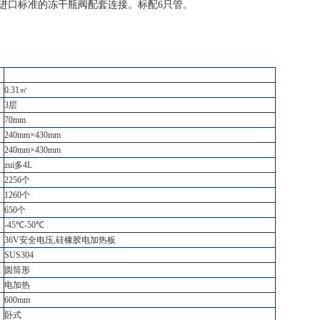
与进口标准的冻干瓶阀配套连接。标配6只管。
0.31㎡
3层
70mm
240mm×430mm
240mm×430mm
zui多4L
2256个
1260个
650个
-45℃-50℃
36V安全电压,硅橡胶电加热板
SUS304
圆筒形
电加热
600mm
卧式