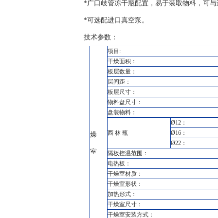
*广口歧管冻干瓶配置，易于装取物料，可
*可选配进口真空泵。
技术参数：
项目:
干燥面积：
板层数量：
层间距：
板层尺寸：
物料盘尺寸：
盘装物料：
Ø12：
西 林 瓶
Ø16：
燥
Ø22：
室
隔板控温范围：
电热板：
干燥室材质：
干燥室形状：
加热形式：
干燥室尺寸：
干燥室安装方式：