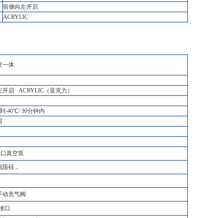
前侧向左开启
ACRYLIC
室一体
开启 ACRYLIC（亚克力）
到-40℃/ 30分钟内
霜
4进口真空泵
电阻硅，
手动充气阀
接口