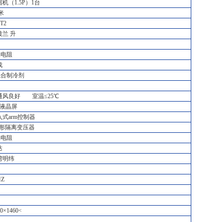
机（1.5P）1台
米
T2
兰 升
铂电阻
伐
混合制冷剂
通风良好 室温≤25℃
彩液晶屏
式arm控制器
环形隔离变压器
铂电阻
达
湾明纬
HZ
00×1460<