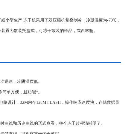
或小型生产 冻干机采用了双压缩机复叠制冷，冷凝温度为-70℃，
燥装置为散装托盘式，可冻干散装的样品，或西林瓶。
制冷迅速，冷阱温度低。
作简单方便，且功能*。
电路设计，32M内存128M FLASH，操作响应速度快，存储数据量
实时曲线和历史曲线的形式查看，整个冻干过程清晰明了。
品清楚直观，可观察冻干的全过程。