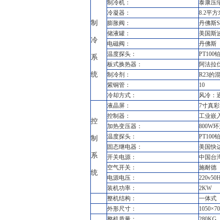
制冷机：
泰康压缩
冷凝器：
8.2平方
制
膨胀阀：
丹佛斯S
储液罐：
美国斯波
冷
电磁阀：
丹佛斯
温度探头：
PT100
系
板式换热器：
阿法拉
统
制冷剂：
R23的
紫铜管：
10
冷却方式：
风冷：
液晶屏：
7寸真
控制器：
工业嵌入
控
加热变压器：
800W
温度探头：
PT100
制
固态继电器：
美国快
系
开关电源：
中国台
空气开关：
施耐德
统
电源电压：
220v50
装机功率：
2KW
整机结构：
一体式
外形尺寸：
1050×7
整机质量：
280KG