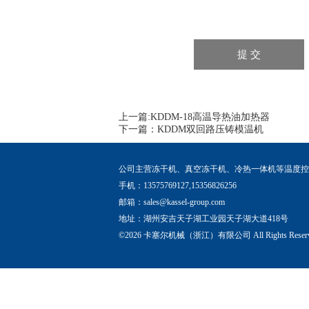
上一篇:
KDDM-18高温导热油加热器
下一篇：
KDDM双回路压铸模温机
公司主营冻干机、真空冻干机、冷热一体机等温度控
手机：13575769127,15356826256
邮箱：
sales@kassel-group.com
地址：湖州安吉天子湖工业园天子湖大道418号
©2026 卡塞尔机械（浙江）有限公司 All Rights Rese