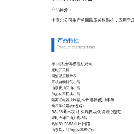
产品简介：
卡塞尔公司生产单回路压铸模温机，应用于
产品特性
Product characteristics
单回路压铸模温机
特点
定时开关机
回油温度显示表
开机自动排气功能
油泵反抽回油功能
加热功率切换功能
延长电器使用年限
隔离式电器控制箱,
选购
负压系统运转(
)
通讯功能
实现自动化管理
选购
RS485
,
.(
)
即时冷却回油关机功能
泄压回路
热油BY-PASS
油泵马力和加热功率可订作