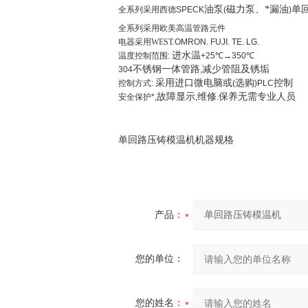
油泵
磁力泵、*漏油
单
全系列采用西德SPECK
(
)
全系列采用欧美高温管路元件
电器采用
WEST.
OMRON. FUJI. TE. LG.
进水温
温度控制范围:
+25
℃
→350
℃
不锈钢一体管路
减少管阻及锈垢
304
,
采用进口微电脑或
选购
控制
控制方式:
(
)PLC
故障显示
维修
保养无需专业人员
安全保护*,
,
.
单回路压铸模温机机器规格
产品：
您的单位：
您的姓名：