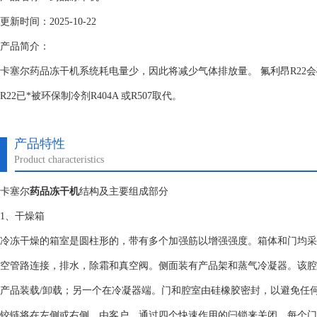
更新时间：2025-10-22
产品简介：
卡塞尔药品冻干机系统耗电量少，因此将减少气体排放量。 氟利昂R22
R22已*被环保制冷剂R404A 或R507取代。
产品特性
Product characteristics
卡塞尔
药品冻干机
结构及主要组成部分
1、干燥箱
冷冻干燥的箱室是圆柱形的，带有多个加强筋以增强强度。箱体和门均采用
空管路连接，排水，除霜和真空阀。侧面装有产品架和蒸气冷凝器。该腔
产品装载/卸载；另一个在冷凝器端。门和腔室由硅橡胶密封，以避免任何
铰链将在左侧或右侧，由客户。通过四个快速作用的闩锁来关闭。每个门