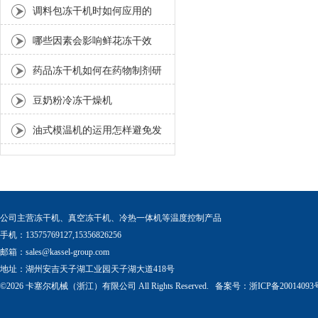
久
调料包冻干机时如何应用的
哪些因素会影响鲜花冻干效
果？
药品冻干机如何在药物制剂研
发中应用？
豆奶粉冷冻干燥机
油式模温机的运用怎样避免发
生生碳现象
公司主营冻干机、真空冻干机、冷热一体机等温度控制产品
手机：13575769127,15356826256
邮箱：
sales@kassel-group.com
地址：湖州安吉天子湖工业园天子湖大道418号
©2026 卡塞尔机械（浙江）有限公司 All Rights Reserved. 备案号：
浙ICP备20014093