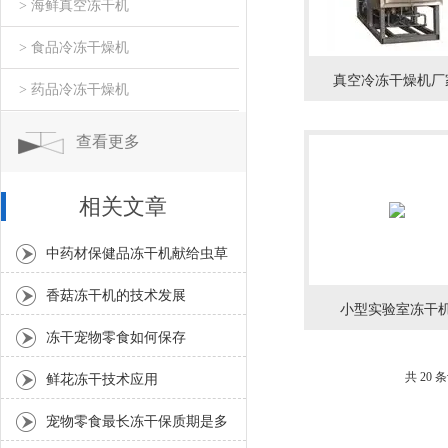
> 海鲜真空冻干机
> 食品冷冻干燥机
真空冷冻干燥机厂
> 药品冷冻干燥机
查看更多
相关文章
中药材保健品冻干机献给虫草
商家的一份高新干燥技术
香菇冻干机的技术发展
小型实验室冻干
冻干宠物零食如何保存
共 20 
鲜花冻干技术应用
宠物零食最长冻干保质期是多