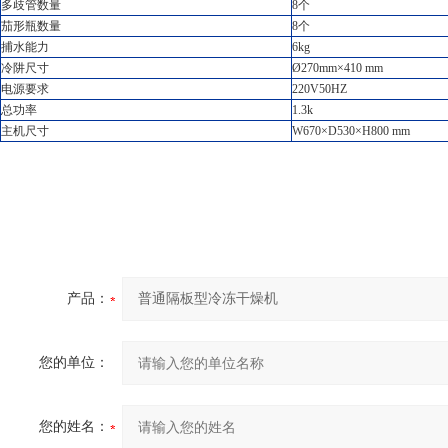
多歧管数量
8个
茄形瓶数量
8个
捕水能力
6kg
冷阱尺寸
Ø270mm×410 mm
电源要求
220V50HZ
总功率
1.3k
主机尺寸
W670×D530×H800 mm
产品：
您的单位：
您的姓名：