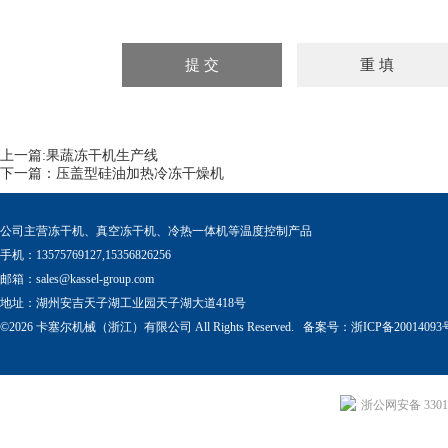
上一篇:
果蔬冻干机生产线
下一篇：
压盖型硅油加热冷冻干燥机
公司主营冻干机、真空冻干机、冷热一体机等温度控制产品
手机：13575769127,15356826256
邮箱：
sales@kassel-group.com
地址：湖州安吉天子湖工业园天子湖大道418号
©2026 卡塞尔机械（浙江）有限公司 All Rights Reserved. 备案号：
浙ICP备20014093
浙公网安备 33011