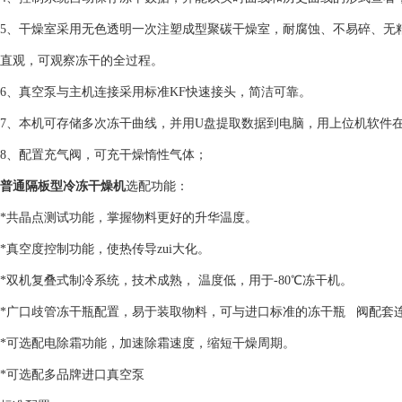
5、干燥室采用无色透明一次注塑成型聚碳干燥室，耐腐蚀、不易碎、无
直观，可观察冻干的全过程。
6、真空泵与主机连接采用标准KF快速接头，简洁可靠。
7、本机可存储多次冻干曲线，并用U盘提取数据到电脑，用上位机软件
8、配置充气阀，可充干燥惰性气体；
普通隔板型冷冻干燥机
选配功能：
*共晶点测试功能，掌握物料更好的升华温度。
*真空度控制功能，使热传导zui大化。
*双机复叠式制冷系统，技术成熟， 温度低，用于-80℃冻干机。
*广口歧管冻干瓶配置，易于装取物料，可与进口标准的冻干瓶 阀配套
*可选配电除霜功能，加速除霜速度，缩短干燥周期。
*可选配多品牌进口真空泵