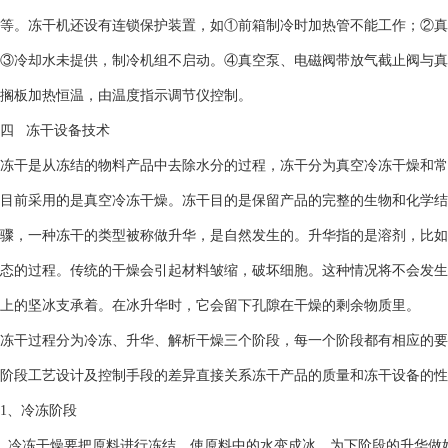
等。冻干机还设有连锁保护装置，如①前箱制冷时加热管不能工作；②真
③冷却水未提供，制冷机组不启动。④真空泵、电磁阀带放气截止阀与真
搁板加热恒温，由温度指示调节仪控制。
四 冻干设备技术
冻干是从冻结的物料产品中去除水分的过程，冻干分为真空冷冻干燥和常
目前采用的是真空冷冻干燥。冻干目的是保留产品的完整的生物和化学结
骤，一种冻干的类型被称做升华，是自然发生的。升华指的是溶剂，比如
态的过程。传统的干燥会引起材料皱缩，破坏细胞。这种情况将不会发生
上的坚冰支承着。在冰升华时，它会留下孔隙在干燥的剩余物质里。
冻干过程分为冷冻、升华、解析干燥三个阶段，每一个阶段都有相应的要
阶段工艺设计及控制手段的差异直接关系冻干产品的质量和冻干设备的性
1、冷冻阶段
冷冻干燥要把原料进行冻结，使原料中的水变成冰，为下阶段的升华做