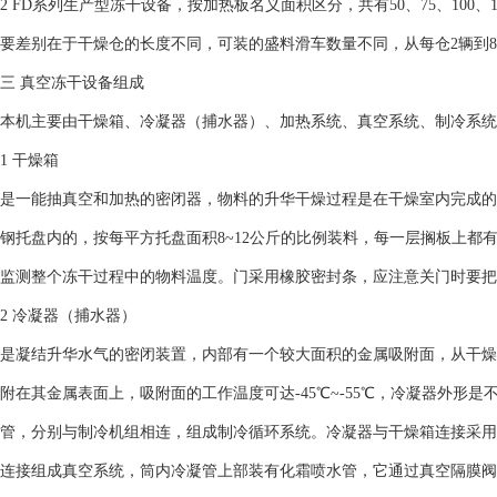
2 FD系列生产型冻干设备，按加热板名义面积区分，共有50、75、100、150、
要差别在于干燥仓的长度不同，可装的盛料滑车数量不同，从每仓2辆到
三 真空冻干设备组成
本机主要由干燥箱、冷凝器（捕水器）、加热系统、真空系统、制冷系统
1 干燥箱
是一能抽真空和加热的密闭器，物料的升华干燥过程是在干燥室内完成的
钢托盘内的，按每平方托盘面积8~12公斤的比例装料，每一层搁板上都
监测整个冻干过程中的物料温度。门采用橡胶密封条，应注意关门时要把
2 冷凝器（捕水器）
是凝结升华水气的密闭装置，内部有一个较大面积的金属吸附面，从干燥
附在其金属表面上，吸附面的工作温度可达-45℃~-55℃，冷凝器外形
管，分别与制冷机组相连，组成制冷循环系统。冷凝器与干燥箱连接采用
连接组成真空系统，筒内冷凝管上部装有化霜喷水管，它通过真空隔膜阀