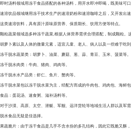
即时汤料领域用冻干食品搭配的各种汤料，用开水即冲即喝，既美味可口
速溶饮品领域继用冻干技术生产的速溶奶粉和速溶咖啡之后，又开发出速
这类速溶饮料，具有原汁原味原营养、保质期长、饮用方便等特点。
颗粒蔬菜领域选多种冻干蔬菜,根据人体营养需求合理搭配，制成颗粒。
胡萝卜素以及人体的微量元素，适宜儿童、老人、病人以及一些难于吃到
冻干脱水蔬菜类：胡萝卜、油菜、蘑菇、葱、蒜、青豆、玉米、菠菜等。
冻干脱水肉类：牛肉、猪肉、鸡肉等。
冻干脱水水产品类：虾仁、鱼片、蟹肉等。
冻干脱水菜包以冻干脱水菜为主，经配方而成的牛肉包、鸡肉包、海鲜包、
食品：蛋花汤、速食粥、滋补汤料等。
对于沙漠、高原、太空、潜艇、军舰、远洋货轮等地域生活人群以及军需
脱水食品无疑是佳选择。
果蔬脆片：由于冻干食品是几乎不含水份的多孔结构，因此它既脆又酥，