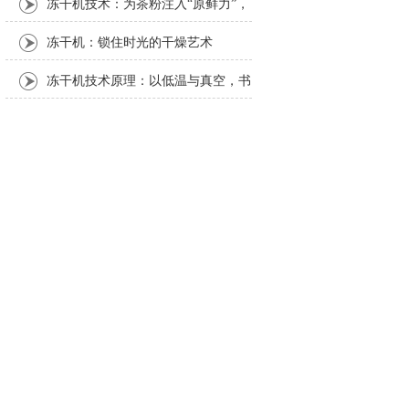
冻干机技术：为茶粉注入“原鲜力”，
解锁茶产业新可能
冻干机：锁住时光的干燥艺术
冻干机技术原理：以低温与真空，书
写物质保鲜的科学密码