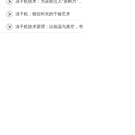
冻干机技术：为茶粉注入“原鲜力”，
解锁茶产业新可能
冻干机：锁住时光的干燥艺术
冻干机技术原理：以低温与真空，书
写物质保鲜的科学密码