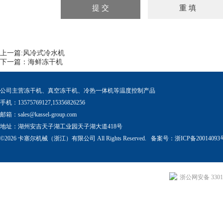
上一篇:
风冷式冷水机
下一篇：
海鲜冻干机
公司主营冻干机、真空冻干机、冷热一体机等温度控制产品
手机：13575769127,15356826256
邮箱：
sales@kassel-group.com
地址：湖州安吉天子湖工业园天子湖大道418号
©2026 卡塞尔机械（浙江）有限公司 All Rights Reserved. 备案号：
浙ICP备20014093
浙公网安备 33011