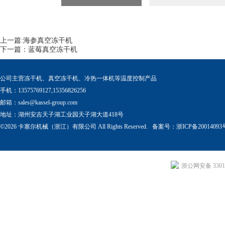
上一篇:
海参真空冻干机
下一篇：
蓝莓真空冻干机
公司主营冻干机、真空冻干机、冷热一体机等温度控制产品
手机：13575769127,15356826256
邮箱：
sales@kassel-group.com
地址：湖州安吉天子湖工业园天子湖大道418号
©2026 卡塞尔机械（浙江）有限公司 All Rights Reserved. 备案号：
浙ICP备20014093
浙公网安备 33011