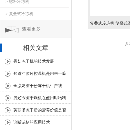
> 螺杆冷冻机
> 复叠式冷冻机
复叠式冷冻机 复叠式
查看更多
组
共
相关文章
香菇冻干机的技术发展
知道油循环控温机是用来干嘛
的吗？
全脂奶冻干粉冻干机生产线
浅述冷冻干燥机在使用时物料
可能出现的现象分析
芙蓉汤冻干后的营养价值是否
保留？
诊断试剂的应用技术