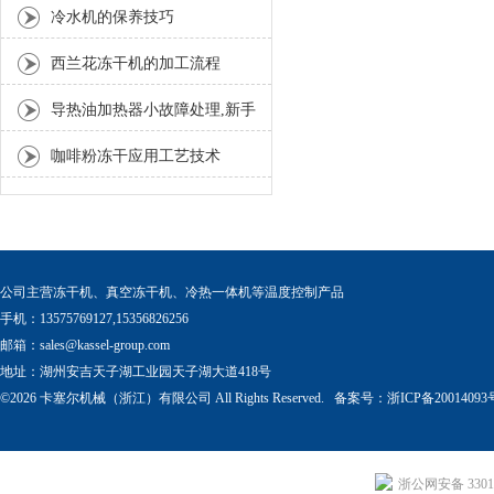
冷水机的保养技巧
西兰花冻干机的加工流程
导热油加热器小故障处理,新手
值得收藏
咖啡粉冻干应用工艺技术
公司主营冻干机、真空冻干机、冷热一体机等温度控制产品
手机：13575769127,15356826256
邮箱：
sales@kassel-group.com
地址：湖州安吉天子湖工业园天子湖大道418号
©2026 卡塞尔机械（浙江）有限公司 All Rights Reserved. 备案号：
浙ICP备20014093
浙公网安备 33011