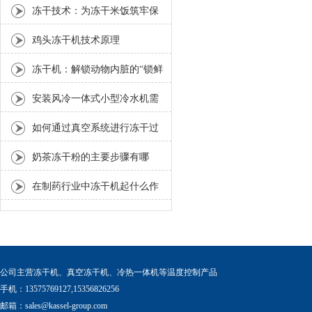
理念的区别有哪些
冻干技术：为冻干米饭筑牢保
鲜防线
鸡头冻干机技术原理
冻干机：解锁动物内脏的“锁鲜
密码
安装风冷一体式小型冷水机需
要什么条件
如何通过真空系统进行冻干过
程？
奶茶冻干粉的主要步骤有哪
些？
在制药行业中冻干机起什么作
用
公司主营冻干机、真空冻干机、冷热一体机等温度控制产品
手机：13575769127,15356826256
邮箱：
sales@kassel-group.com