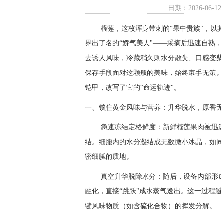
日期：2026-06-12
榴莲，这枚浑身带刺的“果中贵族"，以其
界出了名的“娇气美人"——采摘后迅速自熟
去诱人风味，冷藏稍久则水分散失、口感变
保存手段面对这颗般的美味，始终束手无策
铠甲，改写了它的“命运轨迹"。
一、锁住黄金风味与营养：升华脱水，原香
急速冻结定格鲜度：新鲜榴莲果肉被迅速送
结。细胞内的水分凝结成无数微小冰晶，如同
密细腻的质地。
真空升华脱除水分：随后，设备内部形成
融化，直接“跳跃"成水蒸气逸出。这一过程
键风味物质（如含硫化合物）的挥发分解。