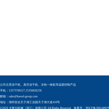
公司主营冻干机、真空冻干机、冷热一体机等温度控制产品
手机：13575769127,15356826256
邮箱：
sales@kassel-group.com
地址：湖州安吉天子湖工业园天子湖大道418号
©2026 卡塞尔机械（浙江）有限公司 All Rights Reserved. 备案号：
浙ICP备20014093