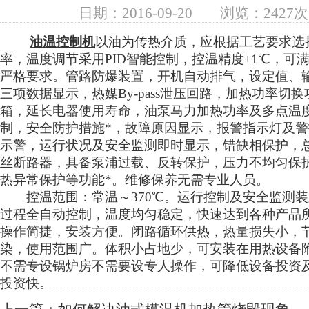
日期：2016-09-20
浏览：2427次
油温控制机
以油为传热介质，应根据工艺要求选
率，温度调节采用PID智能控制，控温精度±1℃，可
严格要求。管路防爆装置，开机自动排气，设定值、
三项数据显示，热媒By-pass泄压回路，加热功率切
箱，延长电器使用寿命，油泵马力加热功率及多点温
制，安全防护措施*，故障原因显示，报警指示灯及
示警，运行状况及安全监测即时显示，错缺相保护，
丝断路器，具备泵浦过载、反转保护，压力不均匀保
热异常保护等功能*。维修保养无需专业人员。
控温范围：常温～370℃。运行控制及安全监测装
过程全自动控制，温度均匀稳定，快速达到各种产品
操作简捷，安装方便。闭路循环供热，热量损失小，
染，使用范围广。体积小占地少，可安装在用热设备
不需专设锅炉房不需要设专人操作，可降低设备投资
投资快。