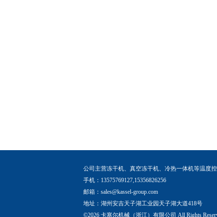
公司主营冻干机、真空冻干机、冷热一体机等温度控
手机：13575769127,15356826256
邮箱：
sales@kassel-group.com
地址：湖州安吉天子湖工业园天子湖大道418号
©2026 卡塞尔机械（浙江）有限公司 All Rights Rese