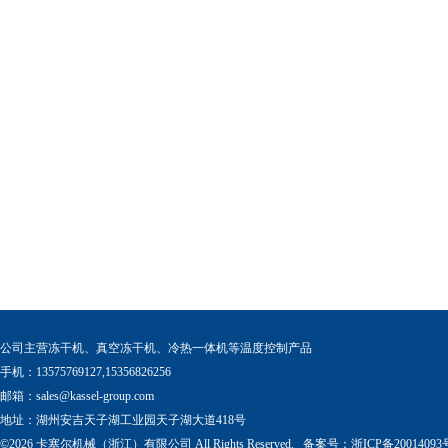
公司主营冻干机、真空冻干机、冷热一体机等温度控制产品
手机：13575769127,15356826256
邮箱：
sales@kassel-group.com
地址：湖州安吉天子湖工业园天子湖大道418号
©2026 卡塞尔机械（浙江）有限公司 All Rights Reserved. 备案号：
浙ICP备20014093