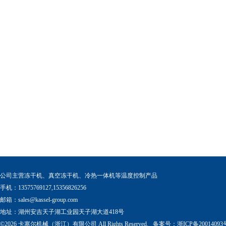
公司主营冻干机、真空冻干机、冷热一体机等温度控制产品
手机：13575769127,15356826256
邮箱：
sales@kassel-group.com
地址：湖州安吉天子湖工业园天子湖大道418号
©2026 卡塞尔机械（浙江）有限公司 All Rights Reserved. 备案号：
浙ICP备20014093