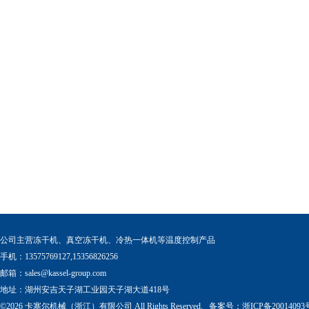
公司主营冻干机、真空冻干机、冷热一体机等温度控制产品
手机：13575769127,15356826256
邮箱：
sales@kassel-group.com
地址：湖州安吉天子湖工业园天子湖大道418号
©2026 卡塞尔机械（浙江）有限公司 All Rights Reserved. 备案号：
浙ICP备20014093