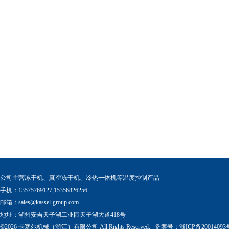
公司主营冻干机、真空冻干机、冷热一体机等温度控制产品
手机：13575769127,15356826256
邮箱：
sales@kassel-group.com
地址：湖州安吉天子湖工业园天子湖大道418号
©2026 卡塞尔机械（浙江）有限公司 All Rights Reserved. 备案号：
浙ICP备20014093