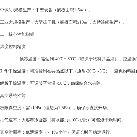
中试/小规模生产：中型设备（搁板面积1-5㎡）。
工业大规模生产：大型冻干机（搁板面积≥10㎡，支持连续生产）。
二、核心性能指标
温度控制精度
预冻温度：需达到-40℃~-80℃（取决于物料共晶点），控温误差
升华干燥温度：精准控制在共晶点以下（通常-20℃~-5℃），避免物料融
解析干燥温度：可调节至常温~50℃，确保结合水去除。
真空系统性能
极限真空度：需≤10Pa（理想为1-5Pa），确保冰直接升华。
抽气速率：大容积冷凝器（捕水能力≥100kg/批）可缩短干燥时间。
真空泄漏率：低泄漏率（＜1%/小时）保证长时间稳定运行。