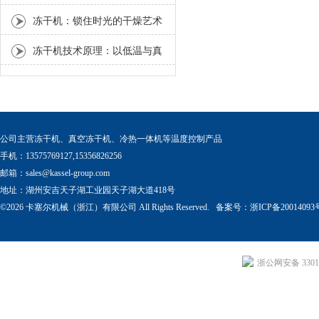
力”，解锁茶产业新可能
冻干机：锁住时光的干燥艺术
冻干机技术原理：以低温与真
空，书写物质保鲜的科学密码
公司主营冻干机、真空冻干机、冷热一体机等温度控制产品
手机：13575769127,15356826256
邮箱：
sales@kassel-group.com
地址：湖州安吉天子湖工业园天子湖大道418号
©2026 卡塞尔机械（浙江）有限公司 All Rights Reserved. 备案号：
浙ICP备20014093
浙公网安备 33011