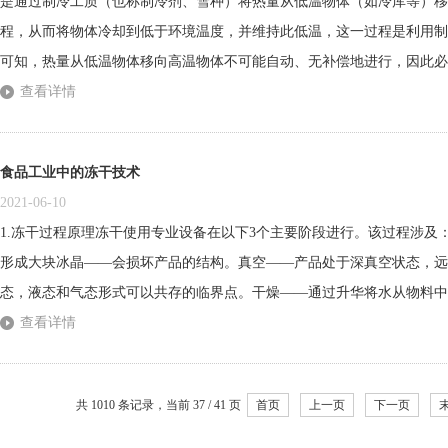
是通过制冷工质（也称制冷剂、雪种）将热量从低温物体（如冷库等）移
程，从而将物体冷却到低于环境温度，并维持此低温，这一过程是利用制
可知，热量从低温物体移向高温物体不可能自动、无补偿地进行，因此必
包括低温冷源、高温热源、功源（或向循环供能的源）在内的孤立系统的
查看详情
冷系数，工程上也称之为制冷装置的工作性能系数，用符号COP表示。在一
食品工业中的冻干技术
2021-06-10
1.冻干过程原理冻干使用专业设备在以下3个主要阶段进行。该过程涉及
形成大块冰晶——会损坏产品的结构。真空——产品处于深真空状态，远低
态，液态和气态形式可以共存的临界点。干燥——通过升华将水从物料中
气，无需再次通过液相（低压，至几毫巴[2]，有助于过程的这一部分）
查看详情
性和化学特性。将要进行冷冻干燥的食物通常以某种方式进行预处理。常见
共 1010 条记录，当前 37 / 41 页
首页
上一页
下一页