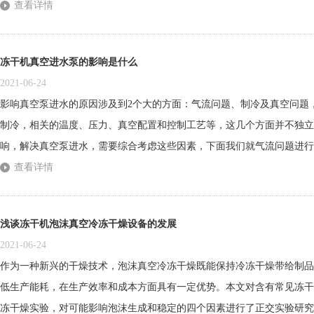
和内因二个因素引起，外因者，空气、水、温度、生物等的作用；内因者
查看详情
用。如果能使外因和内因的作用减小到较低程度，则能达到物品在一定时间
冻干机真空进水泵的影响是什么
2021-06-24
影响真空泵进水的原因涉及到2个大的方面：气流问题、制冷及真空问题
制冷，相关的温度、压力、真空配置和控制工艺等，这几个方面并不独立
响，解决真空泵进水，需要综合考虑这些因素，下面我们就气流问题进行
问题影响真空泵进水的现象主要表现为：冷凝器（捕水器）内盘管表面结
查看详情
的不同位置出现结霜厚度不同的情况，甚至盘管部分位置出现不结霜的情况
浅谈冻干机泡沫真空冷冻干燥设备的发展
2021-06-24
作为一种新兴的干燥技术，泡沫真空冷冻干燥既能保持冷冻干燥带给制品
低生产能耗，在生产效率和成本方面具有一定优势。本文对含有常见冻干
冻干燥实验，对可能影响泡沫生成和稳定的四个因素进行了正交实验研究