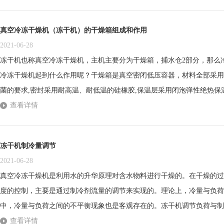
康食品，不添加任何的防腐剂。下图是虫草冻干机的外观图。整机采用304
真空冷冻干燥机（冻干机）的干燥箱组成和作用
2021-06-28
冻干机也称真空冷冻干燥机，主机主要分为干燥箱，捕水仓2部分，那么
冷冻干燥机起到什么作用呢？干燥箱是真空密闭低压容器，材料全部采用
菌的要求,密封采用耐高温、耐低温的硅橡胶,保温层采用闭泡弹性绝热保温
形箱体,底部设置排水口，侧面开一观察窗，箱体上还装有压力计、测温
查看详情
进口接头。2)搁板:物料的降温与升温所需的能量都是通过换热媒体传导给搁
冻干机制冷量调节
2021-06-28
真空冷冻干燥机是利用水的升华原理对含水物料进行干燥的。在干燥的过
度的控制，主要是通过制冷剂流量的调节来实现的。理论上，冷量与负荷
中，冷量与负荷之间的不平衡现象也是客观存在的。冻干机调节负荷与制
如，在制冷设备的蒸发器方面，主要是控制蒸发压力的调节供液量；在低
查看详情