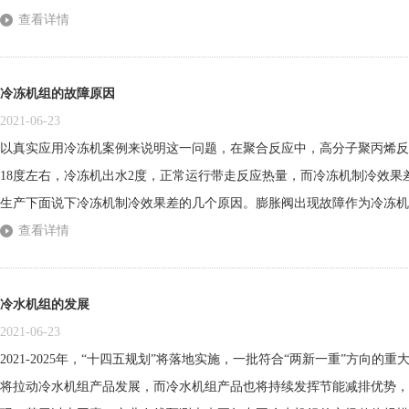
的样品的剩余含水量予以检测。在干燥时间明显缩短的情况下样品剩余含
查看详情
得结果对泡沫真空冷冻干燥工艺的开发具有指导价值。为提高冻干生产的效
冷冻机组的故障原因
2021-06-23
以真实应用冷冻机案例来说明这一问题，在聚合反应中，高分子聚丙烯反
18度左右，冷冻机出水2度，正常运行带走反应热量，而冷冻机制冷效
生产下面说下冷冻机制冷效果差的几个原因。膨胀阀出现故障作为冷冻机
太多，它实现冷凝压力到蒸发压力的压降，又同时兼顾控制雪种流量，在
查看详情
入口压力低导致报连锁停机，若冷媒量正常，则首先怀疑膨胀阀故障，膨胀
冷水机组的发展
2021-06-23
2021-2025年，“十四五规划”将落地实施，一批符合“两新一重”方向
将拉动冷水机组产品发展，而冷水机组产品也将持续发挥节能减排优势，助