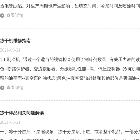
热泡等缺陷。对生产周期也产生影响，如填充时间、冷却时间及喷涂时间
寿命也会因受到过冷过热的冲击而导致昂贵的钢材产生热裂，加速其老化
查看详情
度。温度传感器检测油温或者模具的温度，如果该温度低于设定值，则控
如...
冻干机维修指南
2021-06-21
1.1:制冷机--通过一个适当的视镜检查使用了制冷剂数量--有关压力表的读
色--断路保护器、交流接触器、分级起动性能--高、低压控制器--冷冻机电
泵的油平面--真空泵的油状态(颜色)--真空泵轴封处和其他部位是否漏油-
入口处真空电磁带充气阀密闭性能--电动蝶阀的关闭时密封性能1.3板层冷却
查看详情
外循环管路法兰处是否有漏液--箱内搁板...
冻干样品相关问题解读
2021-06-21
一、冻干分层后,下层缩现象：冻干分层后,下层。或者整个制品。一部分