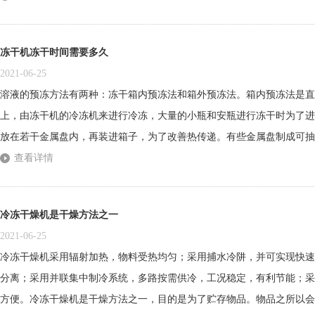
量调节。调节向冻干机蒸发器的供液量，确保单位时间内送入蒸发器的液
蒸...
冻干机冻干时间需要多久
2021-06-25
溶液的预冻方法有两种：冻干箱内预冻法和箱外预冻法。箱内预冻法是直
上，由冻干机的冷冻机来进行冷冻，大量的小瓶和安瓶进行冻干时为了进
放在若干金属盘内，再装进箱子，为了改善热传递。有些金属盘制成可抽
接与冻干箱的金属板接触；对于不可抽底的盘子，要求盘底平整，以获得
查看详情
瓶要事先冻好后加上导热用的金属架后再进箱进行冷冻。箱外预冻法有两种
冷冻干燥机是干燥方法之一
2021-06-25
冷冻干燥机采用辐射加热，物料受热均匀；采用捕水冷阱，并可实现快速
分离；采用并联集中制冷系统，多路按需供冷，工况稳定，有利节能；采
方便。冷冻干燥机是干燥方法之一，目的是为了贮存物品。物品之所以会