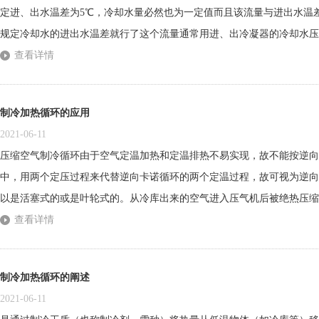
定进、出水温差为5℃，冷却水量必然也为一定值而且该流量与进出水温
规定冷却水的进出水温差就行了这个流量通常用进、出冷凝器的冷却水压
出水压力降调定为68.6kPa(0、7kg/cm：）。在冷却水系统的实际操
查看详情
前未将不需要开启的机组上冷凝器的进水阀关闭造成窜水。一部分冷却回水
制冷加热循环的应用
2021-06-11
压缩空气制冷循环由于空气定温加热和定温排热不易实现，故不能按逆向
中，用两个定压过程来代替逆向卡诺循环的两个定温过程，故可视为逆向
以是活塞式的或是叶轮式的。从冷库出来的空气进入压气机后被绝热压缩
冷却器，在定压下将热量传给冷却水，温度等同于环境温度；再导入膨胀
查看详情
度以下；最后进入冷库，定压吸热（吸收的热量称为制冷量），完成循环。[
制冷加热循环的阐述
2021-06-11