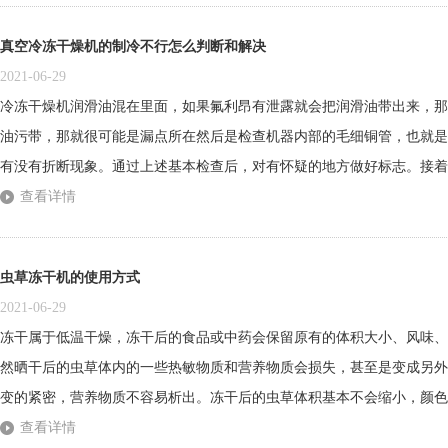
真空冷冻干燥机的制冷不行怎么判断和解决
2021-06-29
冷冻干燥机润滑油混在里面，如果氟利昂有泄露就会把润滑油带出来，那
油污带，那就很可能是漏点所在然后是检查机器内部的毛细铜管，也就是
有没有折断现象。通过上述基本检查后，对有怀疑的地方做好标志。接着
来确认漏点了有条件的情况下zui好用氮气来保压，没有氮气用气态氟利昂
查看详情
的表相就是冷媒压力表为零。漏氟首先要找到漏点。保压时，开始应缓慢加
虫草冻干机的使用方式
2021-06-29
冻干属于低温干燥，冻干后的食品或中药会保留原有的体积大小、风味、
然晒干后的虫草体内的一些热敏物质和营养物质会损失，甚至是变成另外
变的紧密，营养物质不容易析出。冻干后的虫草体积基本不会缩小，颜色
坏，非常容易复水，无论是做中药，还是做饮食的汤类，营养物质容易析
查看详情