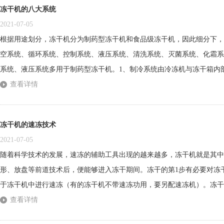
冻干机的八大系统
2021-07-05
根据用途划分，冻干机分为制药型冻干机和食品级冻干机，因此细分下，
空系统、循环系统、控制系统、液压系统、清洗系统、灭菌系统、化霜系统等
系统、液压系统多用于制药型冻干机。1、制冷系统由冷冻机与冻干箱内
箱和冷凝器进行制冷,以产生和维持它们工作时所需要的低温。2、真空
查看详情
干箱、冷凝器、管道和阀门、真空仪表和真空泵构成。3、循环系统（加热系
冻干机的速冻技术
2021-07-05
随着科学技术的发展，速冻的辅助工具出现的越来越多，冻干机就是其中
形、放盘等前道技术后，便能够进入冻干期间。冻干的第1步有必要对冻
于冻干机中进行速冻（有的冻干机不带速冻功用，要另配速冻机）。冻干
将物料浸泡于液氮、液态氟里昂、低温盐水等介质中进行迅速冻住。此法
查看详情
温凉风，使物料在规则的时间内冻住到必定的温度。直冷法：将制冷剂或冷