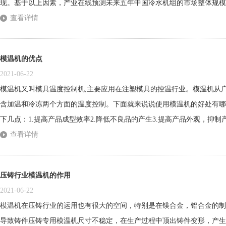
现。基于以上因素，产业在线预测未来五年中国冷水机组的市场整体规模
减排、基建投资、强化经济内循环等大环境带来的发展机遇下，进一步加
查看详情
的市场需求，具体将呈现出以下发展趋势：一、更加高效节能空调节能是时
模温机的优点
2021-06-22
模温机又叫模具温度控制机,主要应用在注塑模具的控温行业。模温机从广
含加温和冷冻两个方面的温度控制。下面就来说说使用模温机的好处有哪
下几点：1.提高产品成型效率2.降低不良品的产生3.提高产品外观，抑制
耗，节约能源5.维持适当的模温，可减少模温低造成的冷隔，铸不起等成
查看详情
模温过高而造成的粘铝、成型困难等问题，7.另外模温过高或过低温度变化
压铸行业模温机的作用
2021-06-22
模温机在压铸行业的运用也有很大的空间，特别是在镁合金，铝合金的制
导致铸件压铸专用模温机尺寸不稳定，在生产过程中顶出铸件变形，产生