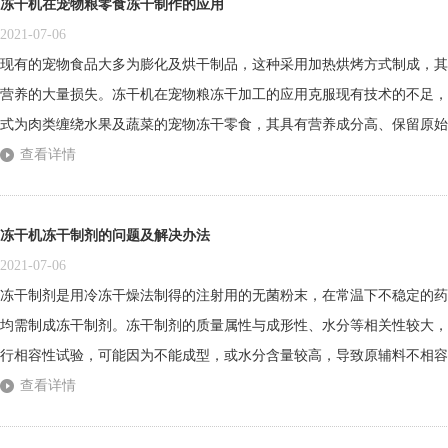
冻干机在宠物粮零食冻干制作的应用
2021-07-06
现有的宠物食品大多为膨化及烘干制品，这种采用加热烘烤方式制成，其
营养的大量损失。冻干机在宠物粮冻干加工的应用克服现有技术的不足，
式为肉类缠绕水果及蔬菜的宠物冻干零食，其具有营养成分高、保留原始
制作方法为先将水果或蔬菜切成片或块，将肉切成条或块，将肉片/块在水
查看详情
冻成冷冻状态，之后将其放置于冻干装置中进行冷冻干燥处理，冻干脱水后
冻干机冻干制剂的问题及解决办法
2021-07-06
冻干制剂是用冷冻干燥法制得的注射用的无菌粉末，在常温下不稳定的药
均需制成冻干制剂。冻干制剂的质量属性与成形性、水分等相关性较大，
行相容性试验，可能因为不能成型，或水分含量较高，导致原辅料不相容
的问题以及解决的办法1.含水量偏高的原因：①装入容器液层过厚；②
查看详情
发量减少；③真空度不够，冷凝器温度偏高等。2.喷瓶的原因：①预冻不好