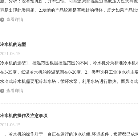
瓶。分析：没有预冻好，升华过快。可能是局部温度过高或压力过大导致
容易出现此类问题。2.发缩的产品胶塞是否密封的很好，反之如果产品
物料没有干燥透，出仓后，支持的物料中的冰块融合而出现塌陷；物料进
查看详情
物料底层发生了沸腾现象。升温迅速，水分没脱完，造成下部融化。药品的
冷水机的选型
2021-06-15
冷水机的选型1、控温范围根据控温范围的不同，冷水机分为标准冷水机
在3-35度，低温冷水机的控温范围在0-20度。2、类型选择工业冷水机
水冷式冷水机需要配冷却水塔，循环水泵，利用水塔进行散热。而风冷式
的风扇和空气来进行换热。3、型号选择确定好冷水机的类型以后，也要
查看详情
规格型号也有很多。所以大家在配冷水机的时候，一定要仔细计算制冷量
冷水机的操作及注意事项
2021-06-15
一、冷水机的操作对于一台正在运行的冷水机组.环境条件，负荷都已成